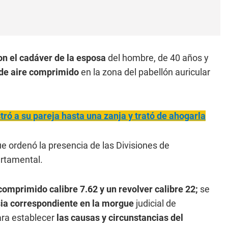
on el cadáver de la esposa
del hombre, de 40 años y
 de aire comprimido
en la zona del pabellón auricular
stró a su pareja hasta una zanja y trató de ahogarla
e ordenó la presencia de las Divisiones de
artamental.
 comprimido calibre 7.62 y un revolver calibre 22;
se
sia correspondiente en la morgue
judicial de
para establecer
las causas y circunstancias del