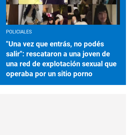
POLICIALES
"Una vez que entrás, no podés
salir": rescataron a una joven de
una red de explotación sexual que
operaba por un sitio porno