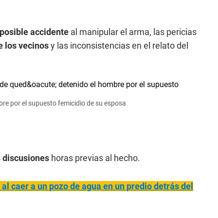
posible accidente
al manipular el arma, las pericias
e los vecinos
y las inconsistencias en el relato del
mbre por el supuesto femicidio de su esposa
 discusiones
horas previas al hecho.
al caer a un pozo de agua en un predio detrás del