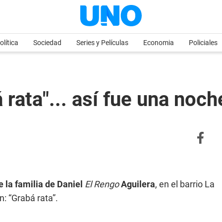
olítica
Sociedad
Series y Películas
Economia
Policiales
á rata"... así fue una noch
e la familia de Daniel
El Rengo
Aguilera
, en el barrio La
: “Grabá rata”.