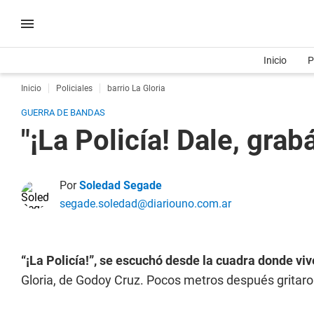
Inicio
P
Inicio
Policiales
barrio La Gloria
GUERRA DE BANDAS
"¡La Policía! Dale, grab
Por
Soledad Segade
segade.soledad@diariouno.com.ar
“¡La Policía!”, se escuchó desde la cuadra donde viv
Gloria, de Godoy Cruz. Pocos metros después gritaron