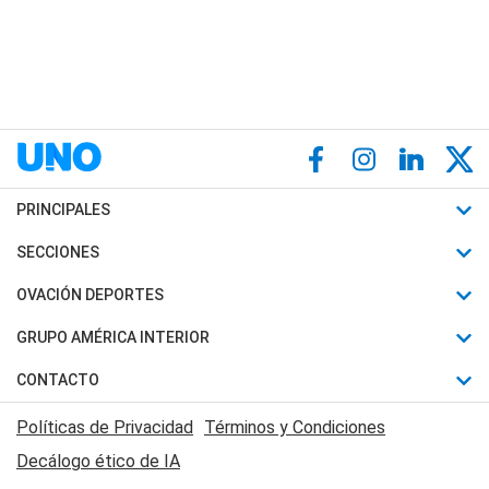
PRINCIPALES
Últimas Noticias
SECCIONES
Política
Horóscopo
OVACIÓN DEPORTES
Sociedad
Motores
Fútbol
GRUPO AMÉRICA INTERIOR
Policiales
Recetas
Mundial
Canal 7 en Vivo
CONTACTO
Judiciales
Trucos caseros
Automovilismo
Radio Nihuil
Acerca de Nosotros
Economia
Políticas de Privacidad
Términos y Condiciones
Series y Películas
Rugby
FM UNA
Contactanos
Decálogo ético de IA
Edictos y Solicitadas
Tenis
Radio Brava