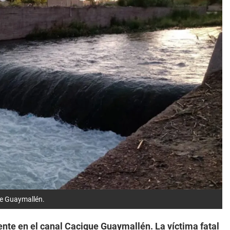
ue Guaymallén.
ente en el canal Cacique Guaymallén. La víctima fatal