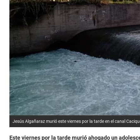
Jesús Algañaraz murió este viernes por la tarde en el canal Caciq
Este viernes por la tarde murió ahogado un adolesc