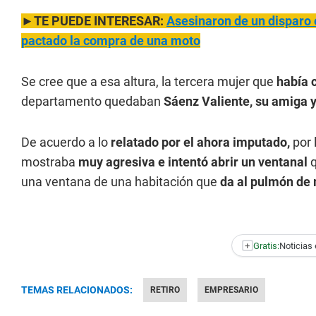
►TE PUEDE INTERESAR:
Asesinaron de un disparo 
pactado la compra de una moto
Se cree que a esa altura, la tercera mujer que
había c
departamento quedaban
Sáenz Valiente, su amiga 
De acuerdo a lo
relatado por el ahora imputado,
por 
mostraba
muy agresiva e intentó abrir un ventanal
q
una ventana de una habitación que
da al pulmón de 
+
Gratis:
Noticias 
TEMAS RELACIONADOS:
RETIRO
EMPRESARIO