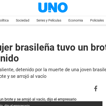
olítica
Sociedad
Series y Películas
Economia
Policiales
er brasileña tuvo un brot
enido
iente, detenido por la muerte de una joven brasileñ
ote y se arrojó al vacío
ío, dijo el empresario