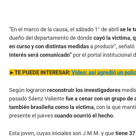
“En el marco de la causa, el sábado 1° de abril
se le 
dueño del departamento de donde
cayó la víctima, 
en curso y con distintas medidas
a producir”, señaló 
interés será comunicado”
por el portal institucional 
►TE PUEDE INTERESAR:
Video: así agredió un poli
Según lograron
reconstruir los investigadores
median
pasado Sáenz Valiente
fue a cenar con un grupo de 
también brasileña como la víctima,
con la que mant
presente el jueves
cuando ocurrió el hecho.
Esta joven, cuyas iniciales son J.M.M. y que
tiene 37