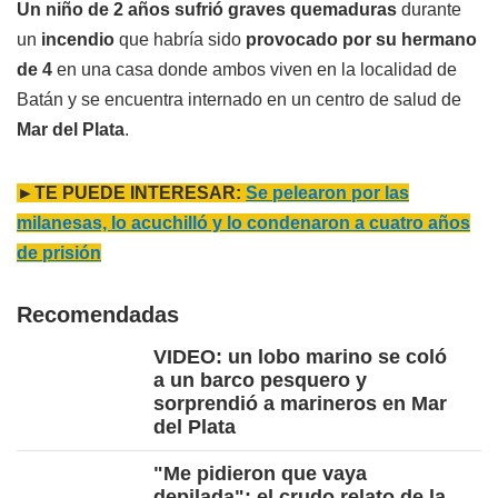
Un niño de 2 años sufrió graves quemaduras
durante
un
incendio
que habría sido
provocado por su hermano
de 4
en una casa donde ambos viven en la localidad de
Batán y se encuentra internado en un centro de salud de
Mar del Plata
.
►TE PUEDE INTERESAR:
Se pelearon por las
milanesas, lo acuchilló y lo condenaron a cuatro años
de prisión
Recomendadas
VIDEO: un lobo marino se coló
a un barco pesquero y
sorprendió a marineros en Mar
del Plata
"Me pidieron que vaya
depilada": el crudo relato de la