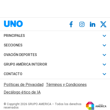
PRINCIPALES
Últimas Noticias
SECCIONES
Política
Horóscopo
OVACIÓN DEPORTES
Sociedad
Motores
Fútbol
GRUPO AMÉRICA INTERIOR
Policiales
Recetas
Mundial
Canal 7 en Vivo
CONTACTO
Judiciales
Trucos caseros
Automovilismo
Radio Nihuil
Acerca de Nosotros
Economia
Políticas de Privacidad
Términos y Condiciones
Series y Películas
Rugby
FM UNA
Contactanos
Decálogo ético de IA
Edictos y Solicitadas
Tenis
Radio Brava
Newsletter
Básquet
© Copyright 2026 GRUPO AMERICA – Todos los derechos
San Juan 8
reservados