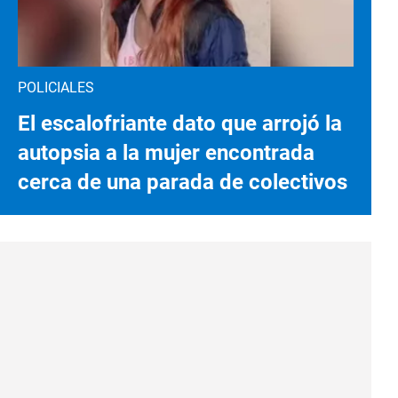
POLICIALES
El escalofriante dato que arrojó la
autopsia a la mujer encontrada
cerca de una parada de colectivos