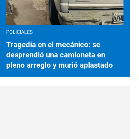
POLICIALES
Tragedia en el mecánico: se
desprendió una camioneta en
pleno arreglo y murió aplastado