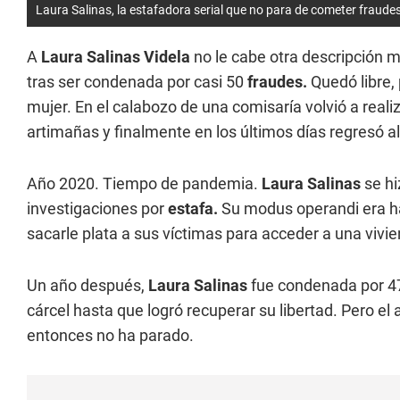
Laura Salinas, la estafadora serial que no para de cometer fraudes
A
Laura Salinas Videla
no le cabe otra descripción 
tras ser condenada por casi 50
fraudes.
Quedó libre, 
mujer. En el calabozo de una comisaría volvió a realiza
artimañas y finalmente en los últimos días regresó al
Año 2020. Tiempo de pandemia.
Laura Salinas
se hi
investigaciones por
estafa.
Su modus operandi era hac
sacarle plata a sus víctimas para acceder a una vivien
Un año después,
Laura Salinas
fue condenada por 4
cárcel hasta que logró recuperar su libertad. Pero el
entonces no ha parado.