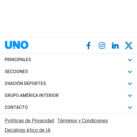
PRINCIPALES
Últimas Noticias
SECCIONES
Política
Horóscopo
OVACIÓN DEPORTES
Sociedad
Motores
Fútbol
GRUPO AMÉRICA INTERIOR
Policiales
Recetas
Mundial
Canal 7 en Vivo
CONTACTO
Judiciales
Trucos caseros
Automovilismo
Radio Nihuil
Acerca de Nosotros
Economia
Políticas de Privacidad
Términos y Condiciones
Series y Películas
Rugby
FM UNA
Contactanos
Decálogo ético de IA
Edictos y Solicitadas
Tenis
Radio Brava