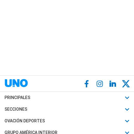
PRINCIPALES
Últimas Noticias
SECCIONES
Política
Horóscopo
OVACIÓN DEPORTES
Sociedad
Motores
Fútbol
GRUPO AMÉRICA INTERIOR