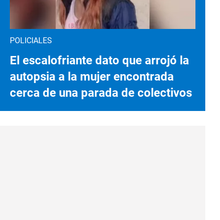
POLICIALES
El escalofriante dato que arrojó la
autopsia a la mujer encontrada
cerca de una parada de colectivos