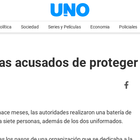
olítica
Sociedad
Series y Películas
Economia
Policiales
ías acusados de protege
hace meses, las autoridades realizaron una batería de
 a siete personas, además de los dos uniformados.
ras los pasos de una organización que se dedicaba a la