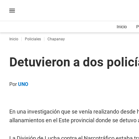
Inicio
P
Inicio
Policiales
Chapanay
Detuvieron a dos polic
Por
UNO
En una investigación que se venía realizando desde 
allanamientos en el Este provincial donde se detuvo
La División de Lucha contra el Narcotráfico estaba t