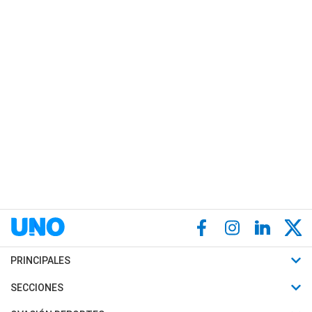
PRINCIPALES
Últimas Noticias
SECCIONES
Política