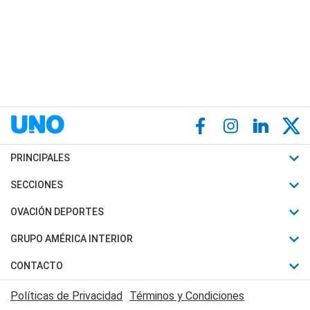
PRINCIPALES
Últimas Noticias
SECCIONES
Política
Horóscopo
OVACIÓN DEPORTES
Sociedad
Motores
Fútbol
GRUPO AMÉRICA INTERIOR
Policiales
Recetas
Mundial
Canal 7 en Vivo
CONTACTO
Judiciales
Trucos caseros
Automovilismo
Radio Nihuil
Acerca de Nosotros
Economia
Políticas de Privacidad
Términos y Condiciones
Series y Películas
Rugby
FM UNA