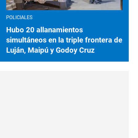
POLICIALES
Hubo 20 allanamientos
simultáneos en la triple frontera de
Luján, Maipú y Godoy Cruz