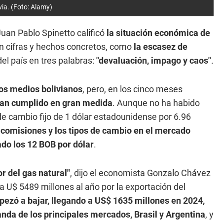
via. (Foto: Alamy)
an Pablo Spinetto calificó
la situación económica de
en cifras y hechos concretos, como
la escasez de
 del país en tres palabras:
"devaluación, impago y caos"
.
los medios bolivianos
, pero, en los cinco meses
han cumplido en gran medida
. Aunque no ha habido
 de cambio fijo de 1 dólar estadounidense por 6.96
comisiones y los tipos de cambio en el mercado
do los 12 BOB por dólar
.
or del gas natural"
, dijo el economista Gonzalo Chávez
 U$ 5489 millones al año por la exportación del
pezó a bajar, llegando a US$ 1635 millones en 2024,
da de los principales mercados, Brasil y Argentina
, y