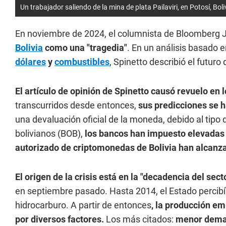
Un trabajador saliendo de la mina de plata Pailaviri, en Potosí, Boli
En noviembre de 2024, el columnista de Bloomberg Ju
Bolivia
como una "tragedia"
. En un análisis basado 
dólares
y
combustibles
, Spinetto describió el futuro
El artículo de opinión de Spinetto causó revuelo en 
transcurridos desde entonces,
sus predicciones se 
una devaluación oficial de la moneda, debido al tipo
bolivianos (BOB),
los bancos han impuesto elevadas 
autorizado de criptomonedas de Bolivia han alcanza
El origen de la crisis está en la "decadencia del sect
en septiembre pasado. Hasta 2014, el Estado percibía
hidrocarburo. A partir de entonces
, la producción em
por diversos factores.
Los más citados:
menor deman