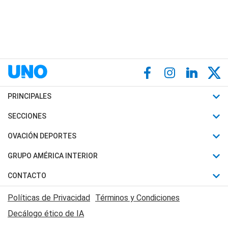
PRINCIPALES
Últimas Noticias
SECCIONES
Política
Horóscopo
OVACIÓN DEPORTES
Sociedad
Motores
Fútbol
GRUPO AMÉRICA INTERIOR
Policiales
Recetas
Mundial
Canal 7 en Vivo
CONTACTO
Judiciales
Trucos caseros
Automovilismo
Radio Nihuil
Acerca de Nosotros
Economia
Políticas de Privacidad
Términos y Condiciones
Series y Películas
Rugby
FM UNA
Contactanos
Decálogo ético de IA
Edictos y Solicitadas
Tenis
Radio Brava
Newsletter