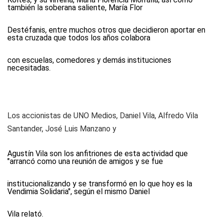
también la soberana saliente, María Flor
Destéfanis, entre muchos otros que decidieron aportar en
esta cruzada que todos los años colabora
con escuelas, comedores y demás instituciones
necesitadas.
Los ac­cio­nis­tas de
UNO Me­dios
, Da­niel Vi­la, Al­fre­do Vi­la
San­tan­der, Jo­sé Luis Man­za­no y
Agustín Vila son los anfitriones de esta actividad que
"arrancó como una reunión de amigos y se fue
institucionalizando y se transformó en lo que hoy es la
Vendimia Solidaria", según el mismo Daniel
Vila relató.