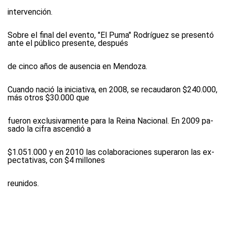
intervención.
Sobre el final del evento, "El Puma" Rodríguez se presentó
ante el público presente, después
de cinco años de ausencia en Mendoza.
Cuan­do na­ció la ini­cia­ti­va, en 2008, se re­cau­da­ron $240.000,
más otros $30.000 que
fue­ron ex­clu­si­va­men­te pa­ra la Rei­na Na­cio­nal. En 2009 pa­
sa­do la ci­fra as­cen­dió a
$1.051.000 y en 2010 las co­la­bo­ra­cio­nes su­pe­ra­ron las ex­
pec­ta­ti­vas, con $4 mi­llo­nes
reu­ni­dos.