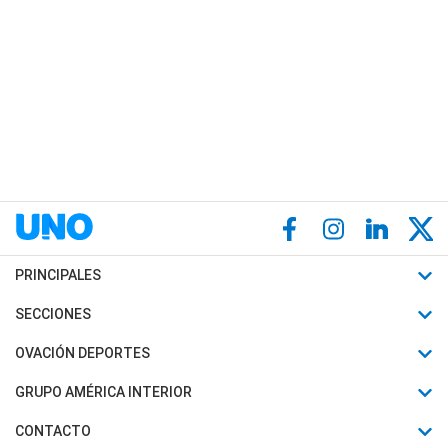
PRINCIPALES
Últimas Noticias
SECCIONES
Política
Horóscopo
OVACIÓN DEPORTES
Sociedad
Motores
Fútbol
GRUPO AMÉRICA INTERIOR
Policiales
Recetas
Mundial
Canal 7 en Vivo
CONTACTO
Judiciales