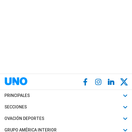
PRINCIPALES
Últimas Noticias
SECCIONES
Política
Horóscopo
OVACIÓN DEPORTES
Sociedad
Motores
Fútbol
GRUPO AMÉRICA INTERIOR