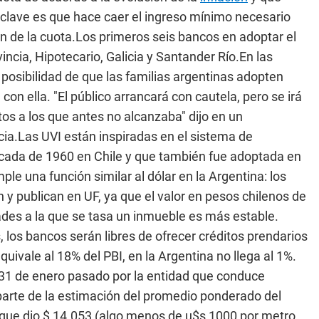
clave es que hace caer el ingreso mínimo necesario
ión de la cuota.Los primeros seis bancos en adoptar el
cia, Hipotecario, Galicia y Santander Río.En las
osibilidad de que las familias argentinas adopten
con ella. "El público arrancará con cautela, pero se irá
s a los que antes no alcanzaba" dijo en un
cia.Las UVI están inspiradas en el sistema de
cada de 1960 en Chile y que también fue adoptada en
le una función similar al dólar en la Argentina: los
y publican en UF, ya que el valor en pesos chilenos de
ades a la que se tasa un inmueble es más estable.
los bancos serán libres de ofrecer créditos prendarios
quivale al 18% del PBI, en la Argentina no llega al 1%.
el 31 de enero pasado por la entidad que conduce
parte de la estimación del promedio ponderado del
y que dio $ 14.053 (algo menos de u$s 1000 por metro