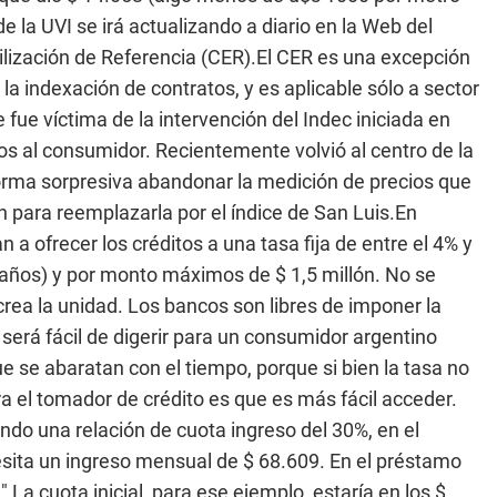
 de la UVI se irá actualizando a diario en la Web del
ilización de Referencia (CER).El CER es una excepción
 la indexación de contratos, y es aplicable sólo a sector
ce fue víctima de la intervención del Indec iniciada en
s al consumidor. Recientemente volvió al centro de la
orma sorpresiva abandonar la medición de precios que
 para reemplazarla por el índice de San Luis.En
n a ofrecer los créditos a una tasa fija de entre el 4% y
 años) y por monto máximos de $ 1,5 millón. No se
 crea la unidad. Los bancos son libres de imponer la
será fácil de digerir para un consumidor argentino
ue se abaratan con el tiempo, porque si bien la tasa no
ara el tomador de crédito es que es más fácil acceder.
do una relación de cuota ingreso del 30%, en el
esita un ingreso mensual de $ 68.609. En el préstamo
La cuota inicial, para ese ejemplo, estaría en los $