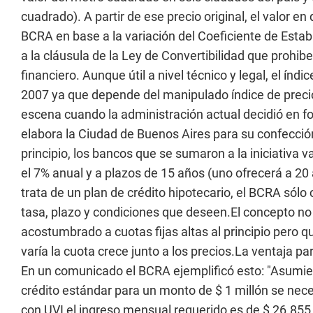
cuadrado). A partir de ese precio original, el valor en
BCRA en base a la variación del Coeficiente de Estab
a la cláusula de la Ley de Convertibilidad que prohibe
financiero. Aunque útil a nivel técnico y legal, el índi
2007 ya que depende del manipulado índice de precio
escena cuando la administración actual decidió en f
elabora la Ciudad de Buenos Aires para su confección
principio, los bancos que se sumaron a la iniciativa va
el 7% anual y a plazos de 15 años (uno ofrecerá a 20
trata de un plan de crédito hipotecario, el BCRA sólo
tasa, plazo y condiciones que deseen.El concepto no 
acostumbrado a cuotas fijas altas al principio pero q
varía la cuota crece junto a los precios.La ventaja p
En un comunicado el BCRA ejemplificó esto: "Asumien
crédito estándar para un monto de $ 1 millón se nec
con UVI el ingreso mensual requerido es de $ 26.855." 