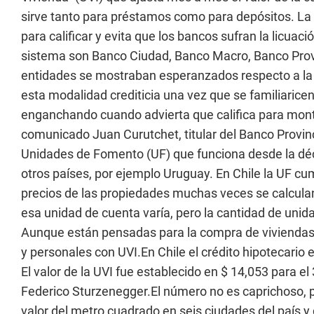
sirve tanto para préstamos como para depósitos. La 
para calificar y evita que los bancos sufran la licuac
sistema son Banco Ciudad, Banco Macro, Banco Provin
entidades se mostraban esperanzados respecto a la p
esta modalidad crediticia una vez que se familiaricen 
enganchando cuando advierta que califica para monto
comunicado Juan Curutchet, titular del Banco Provin
Unidades de Fomento (UF) que funciona desde la dé
otros países, por ejemplo Uruguay. En Chile la UF cump
precios de las propiedades muchas veces se calculan 
esa unidad de cuenta varía, pero la cantidad de unid
Aunque están pensadas para la compra de viviendas, 
y personales con UVI.En Chile el crédito hipotecario e
El valor de la UVI fue establecido en $ 14,053 para 
Federico Sturzenegger.El número no es caprichoso, 
valor del metro cuadrado en seis ciudades del país 