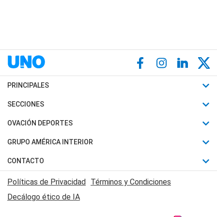
PRINCIPALES
Últimas Noticias
SECCIONES
Política
Horóscopo
OVACIÓN DEPORTES
Sociedad
Motores
Fútbol
GRUPO AMÉRICA INTERIOR
Policiales
Recetas
Mundial
Canal 7 en Vivo
CONTACTO
Judiciales
Trucos caseros
Automovilismo
Radio Nihuil
Acerca de Nosotros
Economia
Políticas de Privacidad
Términos y Condiciones
Series y Películas
Rugby
FM UNA
Contactanos
Decálogo ético de IA
Edictos y Solicitadas
Tenis
Radio Brava
Newsletter