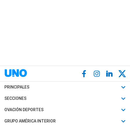
PRINCIPALES
Últimas Noticias
SECCIONES
Política
Horóscopo
OVACIÓN DEPORTES
Sociedad
Motores
Fútbol
GRUPO AMÉRICA INTERIOR
Policiales
Recetas