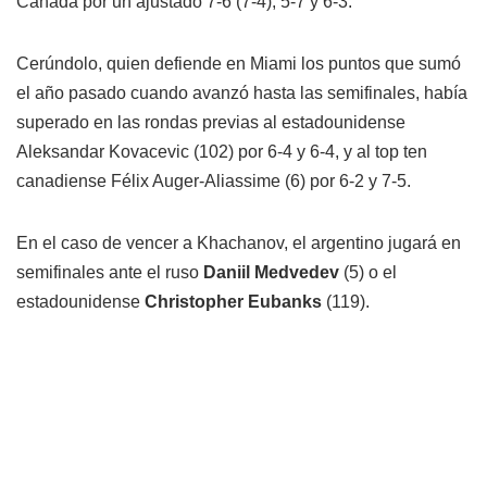
Canadá por un ajustado 7-6 (7-4), 5-7 y 6-3.
Cerúndolo, quien defiende en Miami los puntos que sumó
el año pasado cuando avanzó hasta las semifinales, había
superado en las rondas previas al estadounidense
Aleksandar Kovacevic (102) por 6-4 y 6-4, y al top ten
canadiense Félix Auger-Aliassime (6) por 6-2 y 7-5.
En el caso de vencer a Khachanov, el argentino jugará en
semifinales ante el ruso
Daniil Medvedev
(5) o el
estadounidense
Christopher Eubanks
(119).