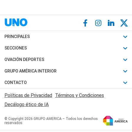
PRINCIPALES
Últimas Noticias
SECCIONES
Política
Horóscopo
OVACIÓN DEPORTES
Sociedad
Motores
Fútbol
GRUPO AMÉRICA INTERIOR
Policiales
Recetas
Mundial
Canal 7 en Vivo
CONTACTO
Judiciales
Trucos caseros
Automovilismo
Radio Nihuil
Acerca de Nosotros
Economia
Políticas de Privacidad
Términos y Condiciones
Series y Películas
Rugby
FM UNA
Contactanos
Decálogo ético de IA
Edictos y Solicitadas
Tenis
Radio Brava
Newsletter
Básquet
© Copyright 2026 GRUPO AMERICA – Todos los derechos
San Juan 8
reservados
Boxeo