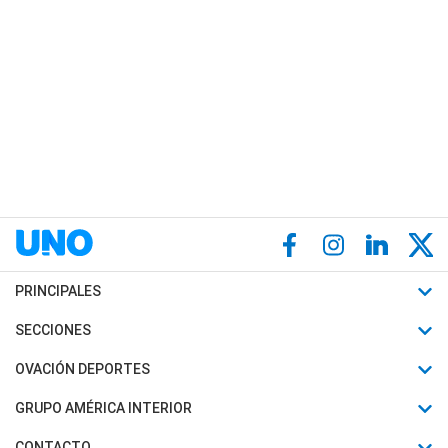
PRINCIPALES
Últimas Noticias
SECCIONES
Política
Horóscopo
OVACIÓN DEPORTES
Sociedad
Motores
Fútbol
GRUPO AMÉRICA INTERIOR
Policiales
Recetas
Mundial
Canal 7 en Vivo
CONTACTO