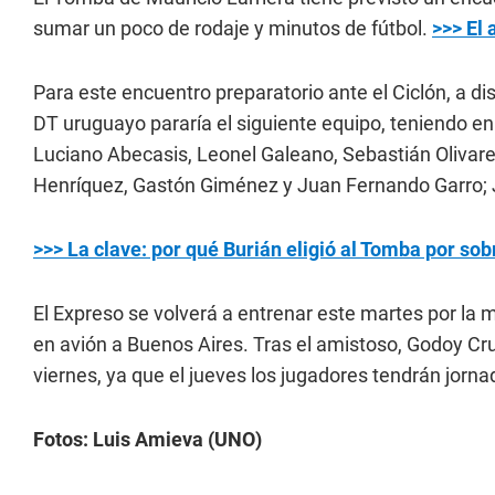
sumar un poco de rodaje y minutos de fútbol.
>>> El
Para este encuentro preparatorio ante el Ciclón, a di
DT uruguayo pararía el siguiente equipo, teniendo en
Luciano Abecasis, Leonel Galeano, Sebastián Olivarez
Henríquez, Gastón Giménez y Juan Fernando Garro; J
>>> La clave: por qué Burián eligió al Tomba por sob
El Expreso se volverá a entrenar este martes por la m
en avión a Buenos Aires. Tras el amistoso, Godoy Cr
viernes, ya que el jueves los jugadores tendrán jornad
Fotos: Luis Amieva (UNO)