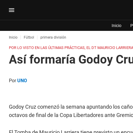
Inicio
P
Inicio
Fútbol
primera división
POR LO VISTO EN LAS ÚLTIMAS PRÁCTICAS, EL DT MAURICIO LARRIER
Así formaría Godoy Cru
Por
UNO
Godoy Cruz comenzó la semana apuntando los cañone
octavos de final de la Copa Libertadores ante Gremio
El Tomba de Mauricio Larriera tiene previsto un enc