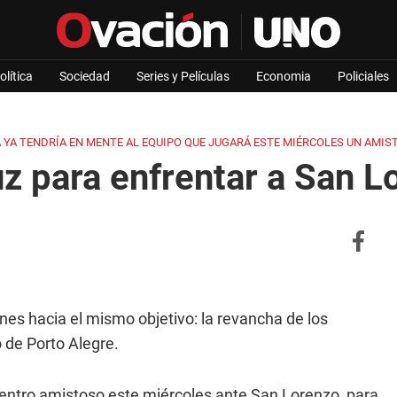
olítica
Sociedad
Series y Películas
Economia
Policiales
A YA TENDRÍA EN MENTE AL EQUIPO QUE JUGARÁ ESTE MIÉRCOLES UN AMIS
z para enfrentar a San L
s hacia el mismo objetivo: la revancha de los
 de Porto Alegre.
uentro amistoso este miércoles ante San Lorenzo, para