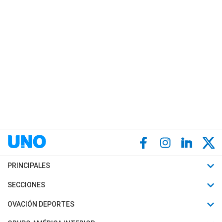
PRINCIPALES
Últimas Noticias
SECCIONES
Política
Horóscopo
OVACIÓN DEPORTES
Sociedad
Motores