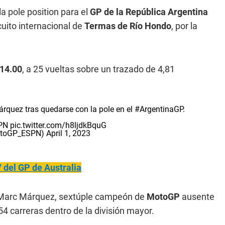
a pole position para el
GP de la República Argentina
cuito internacional de
Termas de Río Hondo
, por la
 14.00
, a 25 vueltas sobre un trazado de 4,81
árquez
tras quedarse con la pole en el
#ArgentinaGP
.
PN
pic.twitter.com/h8ljdkBquG
otoGP_ESPN)
April 1, 2023
V del GP de Australia
Marc Márquez, sextúple campeón de
MotoGP
ausente
54 carreras dentro de la división mayor.