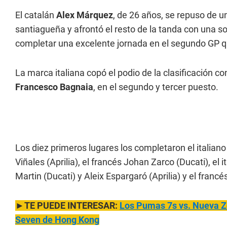
El catalán
Alex Márquez
, de 26 años, se repuso de u
santiagueña y afrontó el resto de la tanda con una so
completar una excelente jornada en el segundo GP 
La marca italiana copó el podio de la clasificación c
Francesco Bagnaia
, en el segundo y tercer puesto.
Los diez primeros lugares los completaron el italian
Viñales (Aprilia), el francés Johan Zarco (Ducati), el 
Martin (Ducati) y Aleix Espargaró (Aprilia) y el fran
►TE PUEDE INTERESAR:
Los Pumas 7s vs. Nueva Zel
Seven de Hong Kong