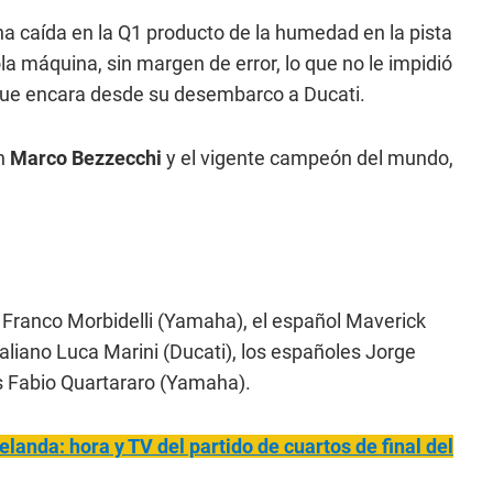
na caída en la Q1 producto de la humedad en la pista
la máquina, sin margen de error, lo que no le impidió
que encara desde su desembarco a Ducati.
on
Marco Bezzecchi
y el vigente campeón del mundo,
o Franco Morbidelli (Yamaha), el español Maverick
italiano Luca Marini (Ducati), los españoles Jorge
cés Fabio Quartararo (Yamaha).
anda: hora y TV del partido de cuartos de final del