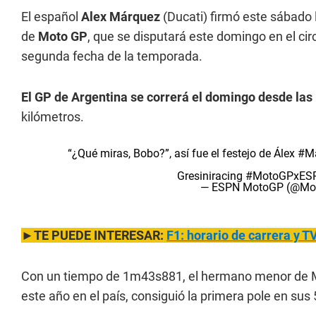
El español
Alex Márquez
(Ducati) firmó este sábado l
de
Moto GP
, que se disputará este domingo en el cir
segunda fecha de la temporada.
El GP de Argentina se correrá el domingo desde las
kilómetros.
“¿Qué miras, Bobo?”, así fue el festejo de Álex
#M
Gresiniracing
#MotoGPxES
— ESPN MotoGP (@M
►TE PUEDE INTERESAR:
F1: horario de carrera y T
Con un tiempo de 1m43s881, el hermano menor de 
este año en el país, consiguió la primera pole en sus 