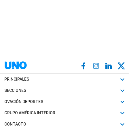
PRINCIPALES
Últimas Noticias
SECCIONES
Política
Horóscopo
OVACIÓN DEPORTES
Sociedad
Motores
Fútbol
GRUPO AMÉRICA INTERIOR
Policiales
Recetas
Mundial
Canal 7 en Vivo
CONTACTO
Judiciales