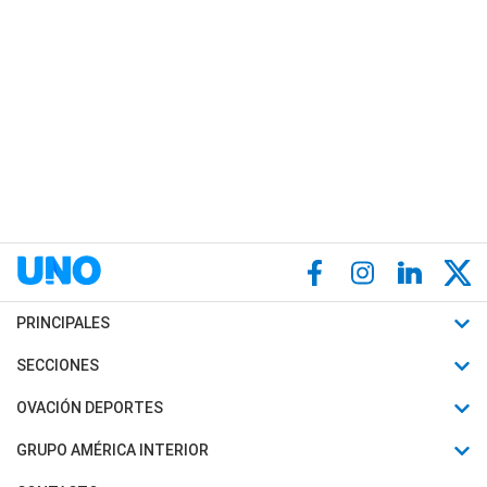
PRINCIPALES
Últimas Noticias
SECCIONES
Política
Horóscopo
OVACIÓN DEPORTES
Sociedad
Motores
Fútbol
GRUPO AMÉRICA INTERIOR
Policiales
Recetas
Mundial