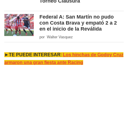
Torneo Clausura
Federal A: San Martín no pudo
con Costa Brava y empató 2 a 2
en el inicio de la Reválida
por Walter Vasquez
►
TE PUEDE INTERESAR
:
Los hinchas de Godoy Cruz
armaron una gran fiesta ante Racing