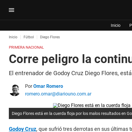
Inicio
P
Inicio
Fútbol
Diego Flores
PRIMERA NACIONAL
Corre peligro la conti
El entrenador de Godoy Cruz Diego Flores, está e
Por
Omar Romero
romero.omar@diariouno.com.ar
Diego Flores está en la cuerda floja por los malos resultados en G
Godoy Cruz
, que sufrió tres derrotas en sus últimas