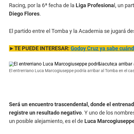
Racing, por la 6ª fecha de la
Liga Profesiona
l, un pa
Diego Flores
.
El partido entre el Tomba y la Academia se jugará d
►TE PUEDE INTERESAR:
Godoy Cruz ya sabe cuándo 
El entrerriano Luca Marcogiuseppe podría arribar al Tomba en el ca
Será un encuentro trascendental, donde el entrenad
registre un resultado negativo
. Y uno de los nombre
un posible alejamiento, es el de
Luca Marcogiusepp