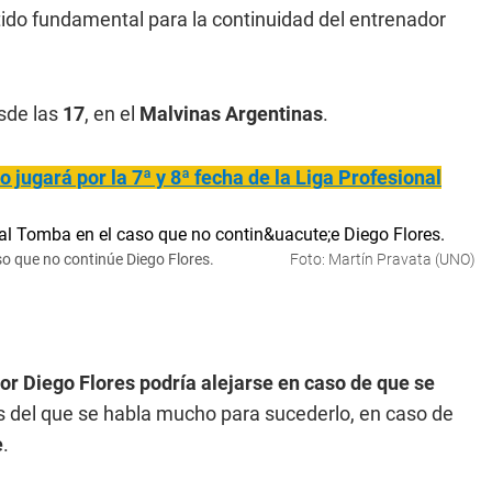
rtido fundamental para la continuidad del entrenador
esde las
17
, en el
Malvinas Argentinas
.
jugará por la 7ª y 8ª fecha de la Liga Profesional
so que no continúe Diego Flores.
Foto: Martín Pravata (UNO)
or Diego Flores podría alejarse en caso de que se
s del que se habla mucho para sucederlo, en caso de
e
.