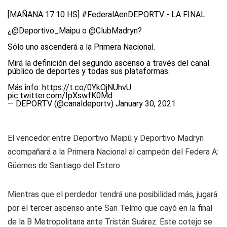
[MAÑANA 17.10 HS]
#FederalAenDEPORTV
- LA FINAL
¿
@Deportivo_Maipu
o
@ClubMadryn
?
Sólo uno ascenderá a la Primera Nacional.
Mirá la definición del segundo ascenso a través del canal
público de deportes y todas sus plataformas.
Más info:
https://t.co/0YkOjNUhvU
pic.twitter.com/IpXswfK0Md
— DEPORTV (@canaldeportv)
January 30, 2021
El vencedor entre Deportivo Maipú y Deportivo Madryn
acompañará a la Primera Nacional al campeón del Federa A:
Güemes de Santiago del Estero.
Mientras que el perdedor tendrá una posibilidad más, jugará
por el tercer ascenso ante San Telmo que cayó en la final
de la B Metropolitana ante Tristán Suárez. Este cotejo se