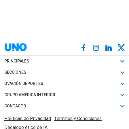
PRINCIPALES
Últimas Noticias
SECCIONES
Política
Horóscopo
OVACIÓN DEPORTES
Sociedad
Motores
Fútbol
GRUPO AMÉRICA INTERIOR
Policiales
Recetas
Mundial
Canal 7 en Vivo
CONTACTO
Judiciales
Trucos caseros
Automovilismo
Radio Nihuil
Acerca de Nosotros
Economia
Políticas de Privacidad
Términos y Condiciones
Series y Películas
Rugby
FM UNA
Contactanos
Decálogo ético de IA