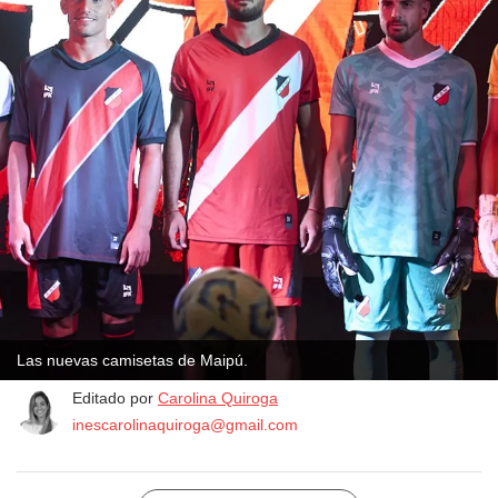
Las nuevas camisetas de Maipú.
Editado por
Carolina Quiroga
inescarolinaquiroga@gmail.com