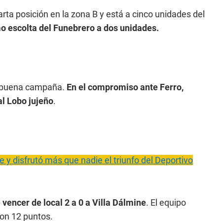
arta posición en la zona B y está a cinco unidades del
o escolta del Funebrero a dos unidades.
na buena campaña.
En el compromiso ante Ferro,
al Lobo jujeño
.
 y disfrutó más que nadie el triunfo del Deportivo
vencer de local 2 a 0 a Villa Dálmine
. El equipo
on 12 puntos.