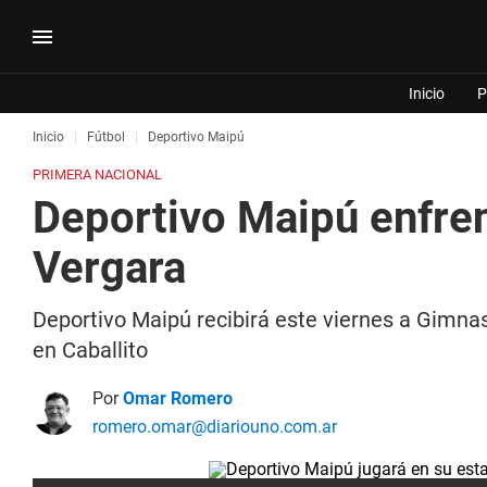
Inicio
P
Inicio
Fútbol
Deportivo Maipú
PRIMERA NACIONAL
Deportivo Maipú enfren
Vergara
Deportivo Maipú recibirá este viernes a Gimnasi
en Caballito
Por
Omar Romero
romero.omar@diariouno.com.ar