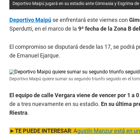
Deportivo Maipú jugará en su estadio ante Gimnasia y Esgrima de 
Deportivo Maipú
se enfrentará este viernes con
Gimn
Sperdutti, en el marco de la
9ª fecha de la Zona B de
El compromiso se disputará desde las 17, se podrá pr
de Emanuel Ejarque.
Deportivo Maipú quiere sumar su segundo triunfo seguido en el torn
El equipo de calle Vergara viene de vencer por 1 a 0 
de a tres nuevamente en su estadio.
En su última pr
Riestra
.
►
TE PUEDE INTERESAR
: A
gustín Manzur está en un