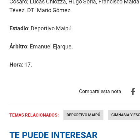
Cosaro; Lucas Chiozza, Hugo Soria, Francisco Maid
Tévez. DT: Mario Gómez.
Estadio
: Deportivo Maipú.
Árbitro
: Emanuel Ejarque.
Hora
: 17.
TEMAS RELACIONADOS:
DEPORTIVO MAIPÚ
GIMNASIA Y ES
TE PUEDE INTERESAR