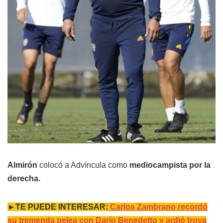
Almirón
colocó a Advíncula como
mediocampista por la
derecha.
►TE PUEDE INTERESAR:
Carlos Zambrano recordó
su tremenda pelea con Darío Benedetto y ardió troya