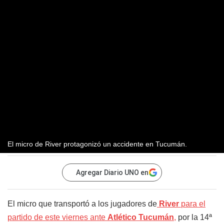
El micro de River protagonizó un accidente en Tucumán.
Agregar Diario UNO en
El micro que transportó a los jugadores de
River
para el
partido de este viernes ante
Atlético Tucumán
,
por la 14ª