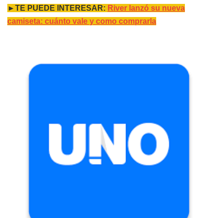
►TE PUEDE INTERESAR:
River lanzó su nueva
camiseta: cuánto vale y como comprarla