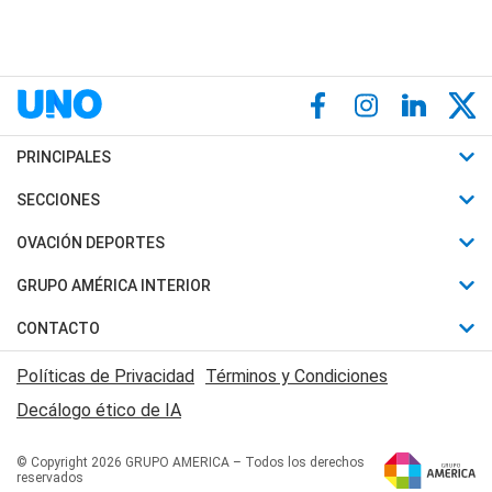
PRINCIPALES
Últimas Noticias
SECCIONES
Política
Horóscopo
OVACIÓN DEPORTES
Sociedad
Motores
Fútbol
GRUPO AMÉRICA INTERIOR
Policiales
Recetas
Mundial
Canal 7 en Vivo
CONTACTO
Judiciales
Trucos caseros
Automovilismo
Radio Nihuil
Acerca de Nosotros
Economia
Políticas de Privacidad
Términos y Condiciones
Series y Películas
Rugby
FM UNA
Contactanos
Decálogo ético de IA
Edictos y Solicitadas
Tenis
Radio Brava
Newsletter
Básquet
© Copyright 2026 GRUPO AMERICA – Todos los derechos
San Juan 8
reservados