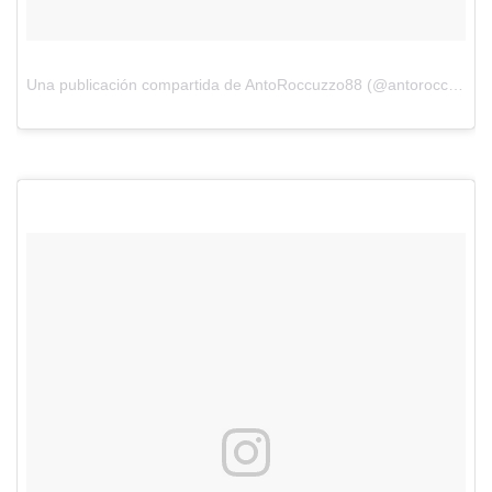
Una publicación compartida de AntoRoccuzzo88 (@antoroccuzzo88) el