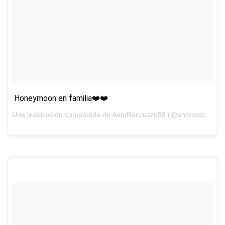
Honeymoon en familia❤️❤️
Una publicación compartida de AntoRoccuzzo88 (@antoroccuzzo88) el