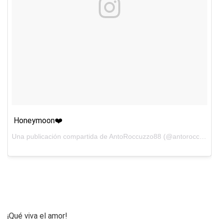
Honeymoon❤️
Una publicación compartida de AntoRoccuzzo88 (@antoroccuzzo88) el
¡Qué viva el amor!