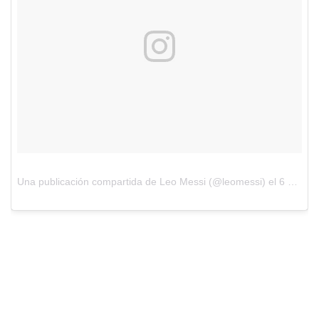
Una publicación compartida de Leo Messi (@leomessi)
el
6 de Jul de 2017 a la(s) 4:47 PDT