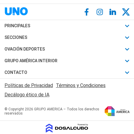
PRINCIPALES
Últimas Noticias
SECCIONES
Política
Horóscopo
OVACIÓN DEPORTES
Sociedad
Motores
Fútbol
GRUPO AMÉRICA INTERIOR
Policiales
Recetas
Mundial
Canal 7 en Vivo
CONTACTO
Judiciales
Trucos caseros
Automovilismo
Radio Nihuil
Acerca de Nosotros
Economia
Políticas de Privacidad
Términos y Condiciones
Series y Películas
Rugby
FM UNA
Contactanos
Decálogo ético de IA
Edictos y Solicitadas
Tenis
Radio Brava
Newsletter
Básquet
© Copyright 2026 GRUPO AMERICA – Todos los derechos
San Juan 8
reservados
Boxeo
Fuera de Juego