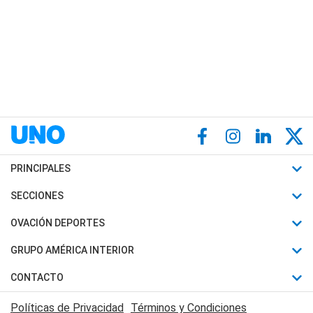
PRINCIPALES
Últimas Noticias
SECCIONES
Política
Horóscopo
OVACIÓN DEPORTES
Sociedad
Motores
Fútbol
GRUPO AMÉRICA INTERIOR
Policiales
Recetas
Mundial
Canal 7 en Vivo
CONTACTO
Judiciales
Trucos caseros
Automovilismo
Radio Nihuil
Acerca de Nosotros
Economia
Políticas de Privacidad
Términos y Condiciones
Series y Películas