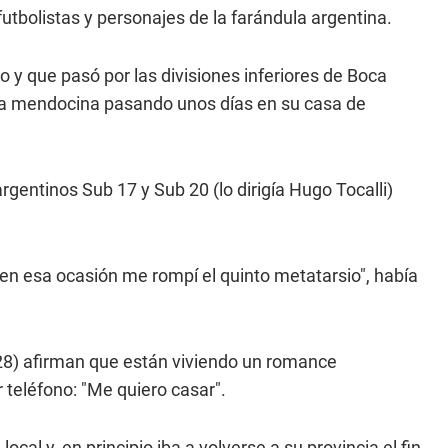
utbolistas y personajes de la farándula argentina.
o y que pasó por las divisiones inferiores de Boca
ella mendocina pasando unos días en su casa de
rgentinos Sub 17 y Sub 20 (lo dirigía Hugo Tocalli)
 en esa ocasión me rompí el quinto metatarsio", había
, 28) afirman que están viviendo un romance
 teléfono: "Me quiero casar".
al y, en principio iba a volverse a su provincia el fin