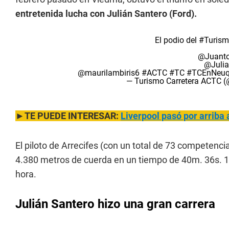
entretenida lucha con Julián Santero (Ford).
El podio del
#Turism
@Juanto
@Julia
@maurilambiris6
#ACTC
#TC
#TCEnNeuq
— Turismo Carretera ACTC (
►TE PUEDE INTERESAR:
Liverpool pasó por arriba 
El piloto de Arrecifes (con un total de 73 competenci
4.380 metros de cuerda en un tiempo de 40m. 36s. 1
hora.
Julián Santero hizo una gran carrera