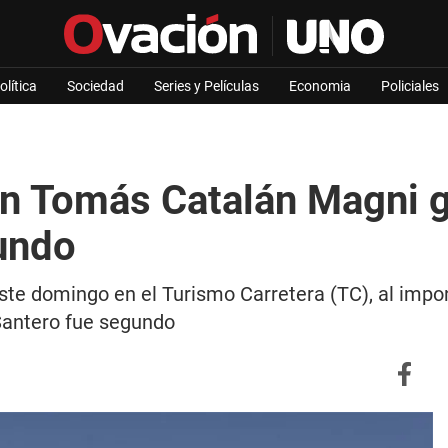
olítica
Sociedad
Series y Películas
Economia
Policiales
an Tomás Catalán Magni 
undo
te domingo en el Turismo Carretera (TC), al impon
 Santero fue segundo