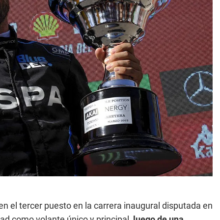
n el tercer puesto en la carrera inaugural disputada en
ad como volante único y principal
, luego de una