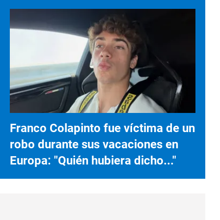
Franco Colapinto fue víctima de un
robo durante sus vacaciones en
Europa: "Quién hubiera dicho..."