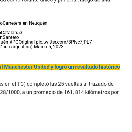
oCarretera
en Neuquén
Catalan53
nSantero
uén
#PGOriginal
pic.twitter.com/8PIsc7jPL7
@actcargentina)
March 5, 2023
al Manchester United y logró un resultado histórico
as en el TC) completó las 25 vueltas al trazado de
28/1000, a un promedio de 161, 814 kilómetros por