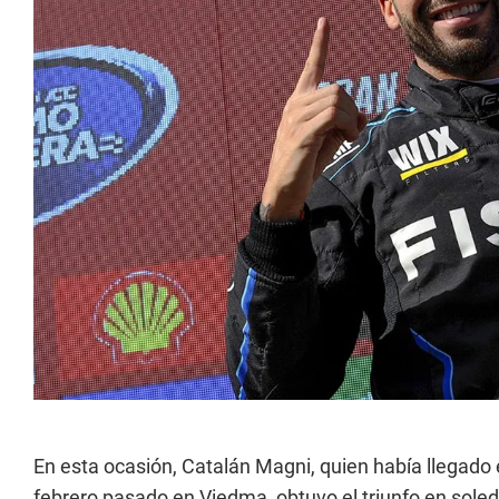
En esta ocasión, Catalán Magni, quien había llegado e
febrero pasado en Viedma, obtuvo el triunfo en soled