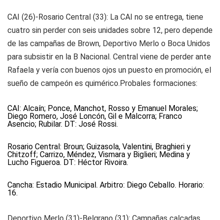
CAI (26)-Rosario Central (33):
La CAI no se entrega, tiene
cuatro sin perder con seis unidades sobre 12, pero depende
de las campañas de Brown, Deportivo Merlo o Boca Unidos
para subsistir en la B Nacional. Central viene de perder ante
Rafaela y vería con buenos ojos un puesto en promoción, el
sueño de campeón es quimérico.Probales formaciones:
CAI:
Alcaín; Ponce, Manchot, Rosso y Emanuel Morales;
Diego Romero, José Loncón, Gil e Malcorra; Franco
Asencio; Rubilar. DT: José Rossi.
Rosario Central:
Broun; Guizasola, Valentini, Braghieri y
Chitzoff; Carrizo, Méndez, Vismara y Biglieri; Medina y
Lucho Figueroa. DT: Héctor Rivoira.
Cancha: Estadio Municipal. Arbitro: Diego Ceballo. Horario:
16.
Deportivo Merlo (31)-Belgrano (31):
Campañas calcadas,