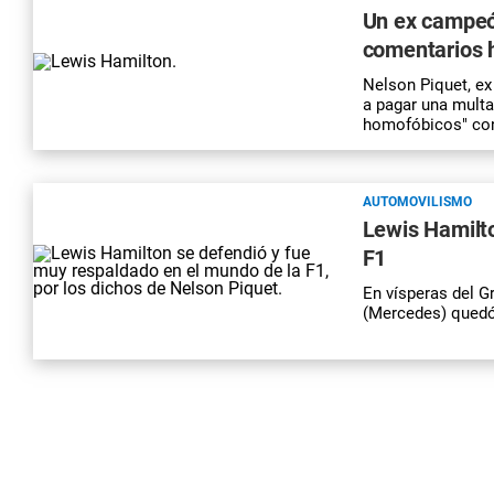
Un ex campeó
comentarios 
Nelson Piquet, ex
a pagar una multa 
homofóbicos" con
AUTOMOVILISMO
Lewis Hamilto
F1
En vísperas del G
(Mercedes) quedó