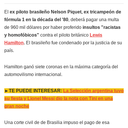
El
ex piloto brasileño Nelson Piquet, ex tricampeón de
fórmula 1 en la década del '80
, deberá pagar una multa
de 960 mil dólares por haber proferido
insultos "racistas
y homofóbicos"
contra el piloto británico
Lewis
Hamilton
.
El brasileño fue condenado por la justicia de su
país.
Hamilton ganó siete coronas en la máxima categoría del
automovilismo internacional.
►TE PUEDE INTERESAR:
La Selección argentina tuvo
su fiesta y Lionel Messi dio la nota con Tini en una
gran noche
Una corte civil de de Brasilia impuso el pago de esa