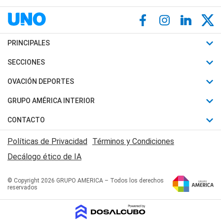
PRINCIPALES
Últimas Noticias
SECCIONES
Política
Horóscopo
OVACIÓN DEPORTES
Sociedad
Motores
Fútbol
GRUPO AMÉRICA INTERIOR
Policiales
Recetas
Mundial
Canal 7 en Vivo
CONTACTO
Judiciales
Trucos caseros
Automovilismo
Radio Nihuil
Acerca de Nosotros
Economia
Políticas de Privacidad
Términos y Condiciones
Series y Películas
Rugby
FM UNA
Contactanos
Decálogo ético de IA
Edictos y Solicitadas
Tenis
Radio Brava
Newsletter
Básquet
© Copyright 2026 GRUPO AMERICA – Todos los derechos
San Juan 8
reservados
Boxeo
Fuera de Juego