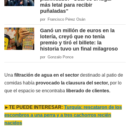
más letal para recibir
puñaladas"
por Francisco Pérez Osán
Ganó un millón de euros en la
lotería, creyó que no tenía
premio y tiró el billete: la
historia tuvo un final milagroso
por Gonzalo Ponce
Una
filtración de agua en el sector
destinado al patio de
comidas había
provocado la clausura del sector,
por lo
que el espacio se encontraba
liberado de clientes.
►TE PUEDE INTERESAR:
Turquía: rescataron de los
escombros a una perra y a tres cachorros recién
nacidos