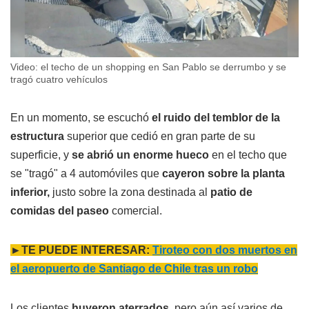
Video: el techo de un shopping en San Pablo se derrumbo y se
tragó cuatro vehículos
En un momento, se escuchó
el ruido del temblor de la
estructura
superior que cedió en gran parte de su
superficie, y
se abrió un enorme hueco
en el techo que
se "tragó" a 4 automóviles que
cayeron sobre la planta
inferior,
justo sobre la zona destinada al
patio de
comidas del paseo
comercial.
►TE PUEDE INTERESAR:
Tiroteo con dos muertos en
el aeropuerto de Santiago de Chile tras un robo
Los clientes
huyeron aterrados,
pero aún así varios de