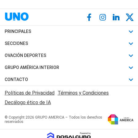
PRINCIPALES
Últimas Noticias
SECCIONES
Política
Horóscopo
OVACIÓN DEPORTES
Sociedad
Motores
Fútbol
GRUPO AMÉRICA INTERIOR
Policiales
Recetas
Mundial
Canal 7 en Vivo
CONTACTO
Judiciales
Trucos caseros
Automovilismo
Radio Nihuil
Acerca de Nosotros
Economia
Políticas de Privacidad
Términos y Condiciones
Series y Películas
Rugby
FM UNA
Contactanos
Decálogo ético de IA
Edictos y Solicitadas
Tenis
Radio Brava
Newsletter
Básquet
© Copyright 2026 GRUPO AMERICA – Todos los derechos
San Juan 8
reservados
Boxeo
Fuera de Juego